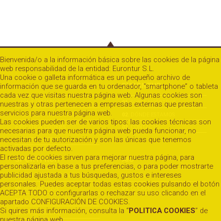
Bienvenida/o a la información básica sobre las cookies de la página
web responsabilidad de la entidad: Eurontur S.L.
Una cookie o galleta informática es un pequeño archivo de
EURONTUR
información que se guarda en tu ordenador, “smartphone” o tableta
cada vez que visitas nuestra página web. Algunas cookies son
> ZONA USUARIOS
01.
SOBRE NOSOTROS
nuestras y otras pertenecen a empresas externas que prestan
servicios para nuestra página web.
> POLÍTICA PRIVACIDAD
02.
DÓNDE ESTAMOS
Las cookies pueden ser de varios tipos: las cookies técnicas son
> POLÍTICA COOKIES
03.
CONTACTO
necesarias para que nuestra página web pueda funcionar, no
necesitan de tu autorización y son las únicas que tenemos
> POLÍTICA VENTAS
activadas por defecto.
El resto de cookies sirven para mejorar nuestra página, para
SPORTFRUIT
AIO
personalizarla en base a tus preferencias, o para poder mostrarte
publicidad ajustada a tus búsquedas, gustos e intereses
04.
NUESTRAS MARCAS
08.
ALMA
personales. Puedes aceptar todas estas cookies pulsando el botón
05.
ALBARICOQUE
09.
CUERPO
ACEPTA TODO o configurarlas o rechazar su uso clicando en el
06.
PARAGUAYO
apartado CONFIGURACIÓN DE COOKIES.
Si quires más información, consulta la “
POLITICA COOKIES
” de
07.
TRAZABILIDAD
nuestra página web.