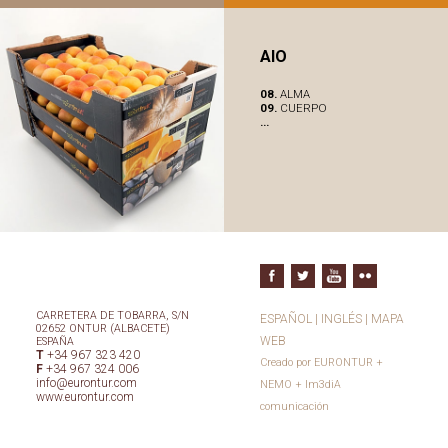
AIO
08.
ALMA
09.
CUERPO
...
CARRETERA DE TOBARRA, S/N
ESPAÑOL
|
INGLÉS
|
MAPA
02652 ONTUR (ALBACETE)
WEB
ESPAÑA
T
+34 967 323 420
Creado por
EURONTUR
+
F
+34 967 324 006
info@eurontur.com
NEMO
+
Im3diA
www.eurontur.com
comunicación