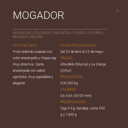
MOGADOR
MOGADOR
|
COLORADO
|
MEGATEA
|
FLODEA
|
FLOPRIA
|
MONIQUI
|
MILORD
NOTA DE CATA
FECHA RECOLECCIÓN
Fruto redondo ovalado con
Del 25 de abril al 25 de mayo
color anaranjado y chapa roja
FINCAS
muy atractiva. Carne
Albudeite (Murcia) y La Granja
anaranjada con sabor
(Ontur)
agridulce, muy agradable y
PRODUCCIÓN
elegante.
500.000 kg
CALIBRES
AA-AAA (45-55 mm)
PRESENTACIÓN
Caja 5 Kg, bandeja, cesta 500
g y 1000 g