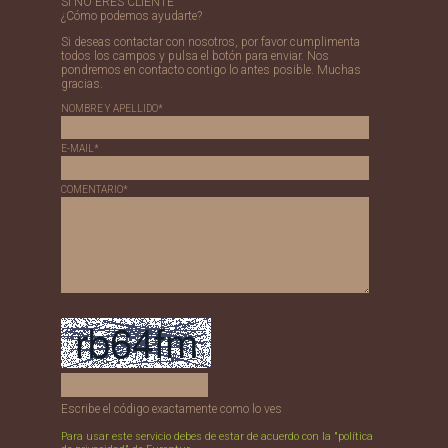
SI NO ERES CLIENTE
¿Cómo podemos ayudarte?
Si deseas contactar con nosotros, por favor cumplimenta
todos los campos y pulsa el botón para enviar. Nos
pondremos en contacto contigo lo antes posible. Muchas
gracias.
NOMBRE Y APELLIDO*
E-MAIL*
COMENTARIO*
Escribe el código exactamente como lo ves
Para usar este servicio debes de estar de acuerdo con la "política