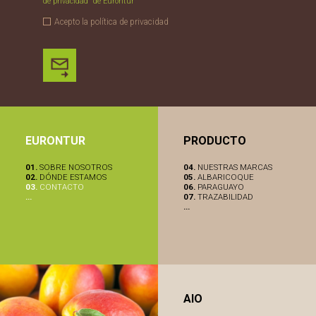
de privacidad" de Eurontur
Acepto la
política de privacidad
EURONTUR
PRODUCTO
01.
SOBRE NOSOTROS
04.
NUESTRAS MARCAS
02.
DÓNDE ESTAMOS
05.
ALBARICOQUE
03.
CONTACTO
06.
PARAGUAYO
...
07.
TRAZABILIDAD
...
AIO