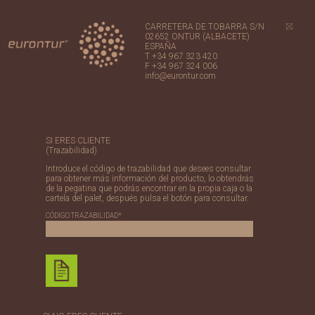
CARRETERA DE TOBARRA S/N
02652 ONTUR (ALBACETE)
ESPAÑA
T +34 967 323 420
F +34 967 324 006
info@eurontur.com
SI ERES CLIENTE
(Trazabilidad)
Introduce el código de trazabilidad que desees consultar
para obtener más información del producto, lo obtendrás
de la pegatina que podrás encontrar en la propia caja o la
cartela del palet, después pulsa el botón para consultar.
CÓDIGO TRAZABILIDAD*