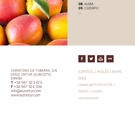
08.
ALMA
09.
CUERPO
...
CARRETERA DE TOBARRA, S/N
ESPAÑOL
|
INGLÉS
|
MAPA
02652 ONTUR (ALBACETE)
WEB
ESPAÑA
T
+34 967 323 420
Creado por
EURONTUR
+
F
+34 967 324 006
info@eurontur.com
NEMO
+
Im3diA
www.eurontur.com
comunicación